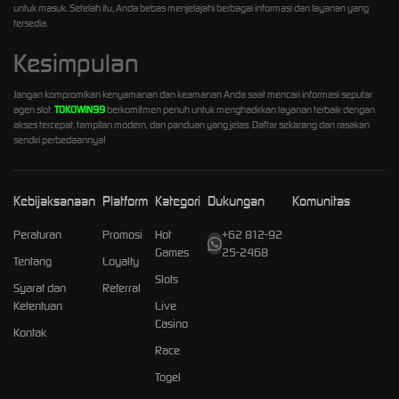
untuk masuk. Setelah itu, Anda bebas menjelajahi berbagai informasi dan layanan yang
tersedia.
Kesimpulan
Jangan kompromikan kenyamanan dan keamanan Anda saat mencari informasi seputar
agen slot.
TOKOWIN99
berkomitmen penuh untuk menghadirkan layanan terbaik dengan
akses tercepat, tampilan modern, dan panduan yang jelas. Daftar sekarang dan rasakan
sendiri perbedaannya!
Kebijaksanaan
Platform
Kategori
Dukungan
Komunitas
Peraturan
Promosi
Hot
+62 812-92
Games
25-2468
Tentang
Loyalty
Slots
Syarat dan
Referral
Ketentuan
Live
Casino
Kontak
Race
Togel