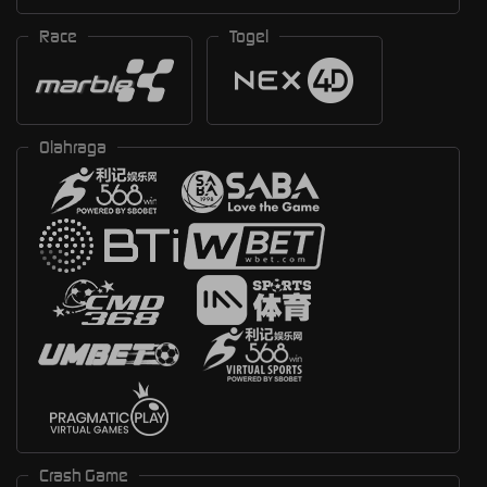
Race
Togel
Olahraga
Crash Game