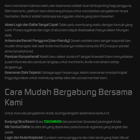
Kami memahami bahwa waktu dan keamanan adalah dua hal terpenting bagi pengguna.
Oleh karena itu, platform kami dirancang khusus untuk memberikan pengalaman tanpa
hambatan. Berikut adalah beberapa keunggulan utama yang kami tawarkan:
Akses Login dan Daftar Sangat Cepat:
Tidak perlu membuang waktu dengan formulir yang
rumit. Proses registrasi dan login di situs kami dapat diselesaikan hanya dalam hitungan
detik.
Antarmuka Ramah Pengguna (User-Friendly):
Desain website kami sangat responsif dan
mudah dinavigasi, baik saat Anda membukanya melalui komputer (PC) maupun ponsel
pintar (smartphone).
Panduan Komprehensif:
Masih baru dalam dunia ini? Jangan khawatir! Kami menyediakan
pusat informasi dan panduan lengkap untuk membantu Anda memahami setiap
langkahnya.
Keamanan Data Terjamin:
Sebagai agen terpercaya, sistem keamanan enkripsi tingkat
tinggi digunakan untuk melindungi setiap data dan privasi member kami.
Cara Mudah Bergabung Bersama
Kami
Untuk memulai pengalaman Anda, ikuti tiga langkah sederhana berikut ini:
Kunjungi Situs Resmi:
Buka
TOKOWIN99
dari peramban (browser) perangkat Anda.
Klik Tombol Daftar:
Isi data diri yang diperlukan pada formulir registrasi yang singkat dan
padat.
Login dan Mulai Eksplorasi:
Gunakan nama pengguna dan kata sandi yang telah dibuat