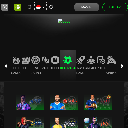
MASUK
DAFTAR
HOT
SLOTS
LIVE
RACE
TOGEL
OLAHRAGA
CRASH
ARCADE
POKER
E-
SABUN
GAMES
CASINO
GAME
SPORTS
AYAM
i
i
i
i
i
i