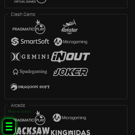
Crash Game
Arcade
More Info!