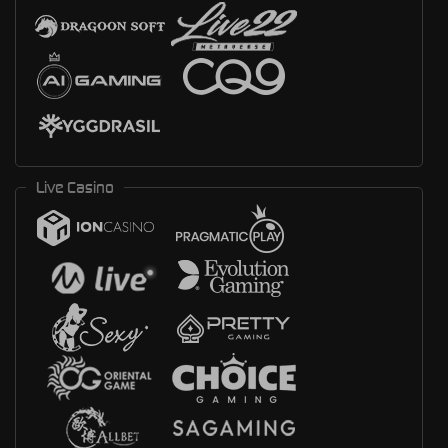
Live Casino