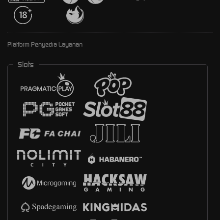
Platform Penyedia Layanan
Slots