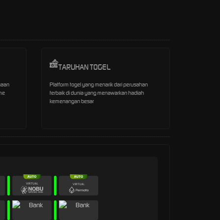
TARUHAN TOGEL
haan
Platform togel yang menarik dari perusahan
ame
terbaik di dunia yang menawarkan hadiah
kemenangan besar