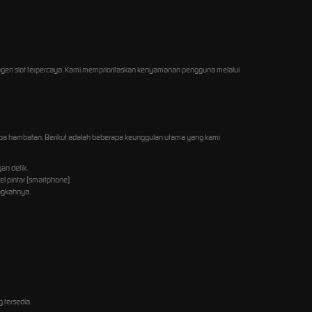
 agen slot terpercaya. Kami memprioritaskan kenyamanan pengguna melalui
npa hambatan. Berikut adalah beberapa keunggulan utama yang kami
an detik.
 pintar (smartphone).
ngkahnya.
 tersedia.