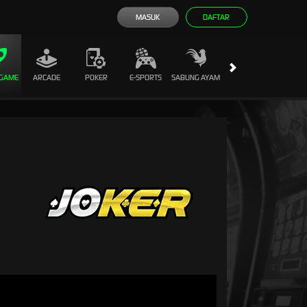
MASUK
DAFTAR
 GAME
ARCADE
POKER
E-SPORTS
SABUNG AYAM
PROMOSI