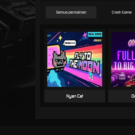
Semua permainan
Crash Game
Nyan Cat
O