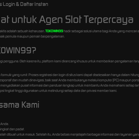
 Login & Daftar Instan
at untuk Agen Slot Terpercaya
praktis adalah sebuah keharusan.
TOKOWIN99
hadir sebagai solusi utama bagi Anda yang mencari
a, baik pemula maupun pemain berpengalaman.
OKOWIN99?
 pengguna. Oleh karena itu, platform kami dirancang khusus untuk memberikan pengalaman ta
mulir yang rumit. Proses registrasi dan login di situs kami dapat diselesaikan hanya dalam hitung
esponsif dan mudah dinavigasi, baik saat Anda membukanya melalui komputer (PC) maupun ponsel
ami menyediakan pusat informasi dan panduan lengkap untuk membantu Anda memahami setiap la
i tingkat tinggi digunakan untuk melindungi setiap data dan privasi member kami.
sama Kami
 Anda.
 singkat dan padat.
h dibuat untuk masuk. Setelah itu, Anda bebas menjelajahi berbagai informasi dan layanan yang