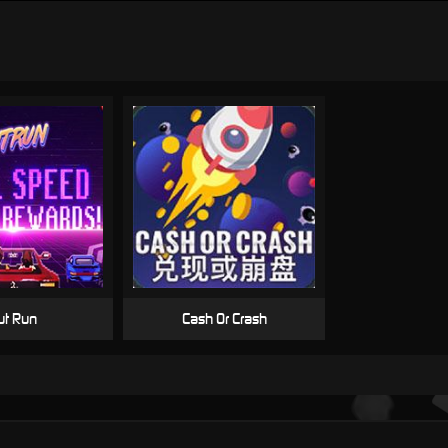
ut Run
Cash Or Crash