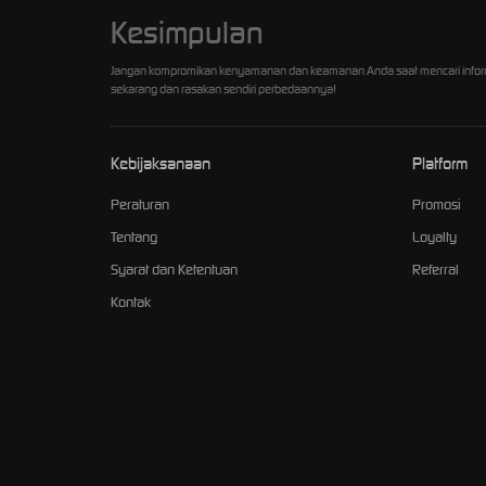
Kesimpulan
Jangan kompromikan kenyamanan dan keamanan Anda saat mencari informa
sekarang dan rasakan sendiri perbedaannya!
Kebijaksanaan
Platform
Peraturan
Promosi
Tentang
Loyalty
Syarat dan Ketentuan
Referral
Kontak