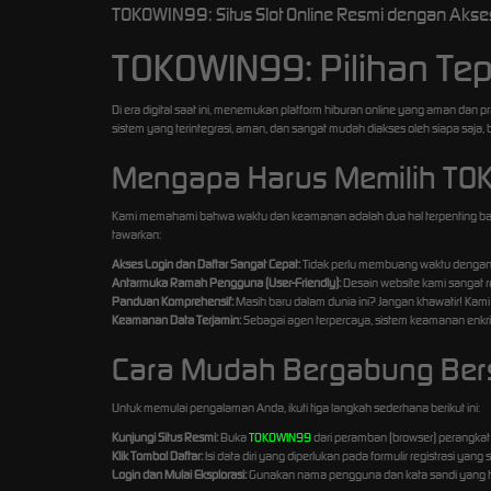
TOKOWIN99: Situs Slot Online Resmi dengan Akses
TOKOWIN99: Pilihan Tep
Di era digital saat ini, menemukan platform hiburan online yang aman dan 
sistem yang terintegrasi, aman, dan sangat mudah diakses oleh siapa saj
Mengapa Harus Memilih T
Kami memahami bahwa waktu dan keamanan adalah dua hal terpenting bagi
tawarkan:
Akses Login dan Daftar Sangat Cepat:
Tidak perlu membuang waktu dengan for
Antarmuka Ramah Pengguna (User-Friendly):
Desain website kami sangat r
Panduan Komprehensif:
Masih baru dalam dunia ini? Jangan khawatir! K
Keamanan Data Terjamin:
Sebagai agen terpercaya, sistem keamanan enkrips
Cara Mudah Bergabung Ber
Untuk memulai pengalaman Anda, ikuti tiga langkah sederhana berikut ini:
Kunjungi Situs Resmi:
Buka
TOKOWIN99
dari peramban (browser) perangkat
Klik Tombol Daftar:
Isi data diri yang diperlukan pada formulir registrasi yang
Login dan Mulai Eksplorasi:
Gunakan nama pengguna dan kata sandi yang tela