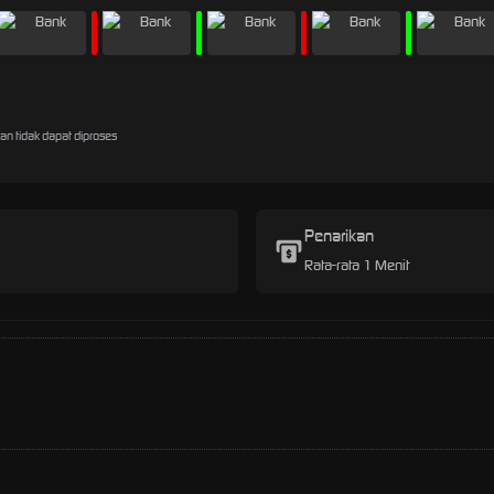
an tidak dapat diproses
Penarikan
Rata-rata 1 Menit