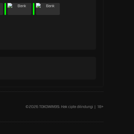
©2026 TOKOWIN99. Hak cipta dilindungi | 18+