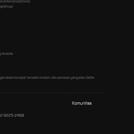
 pintar (smartphone).
ngkahnya.
 tersedia.
n akses tercepat, tampilan modern, dan panduan yang jelas. Daftar
Komunitas
12-9225-2468