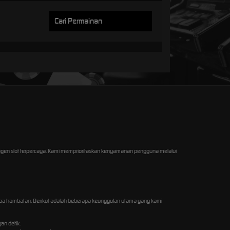
 agen slot terpercaya. Kami memprioritaskan kenyamanan pengguna melalui
npa hambatan. Berikut adalah beberapa keunggulan utama yang kami
an detik.