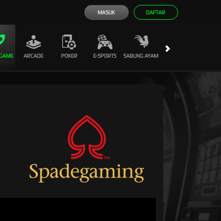
MASUK
DAFTAR
 GAME
ARCADE
POKER
E-SPORTS
SABUNG AYAM
PROMOSI