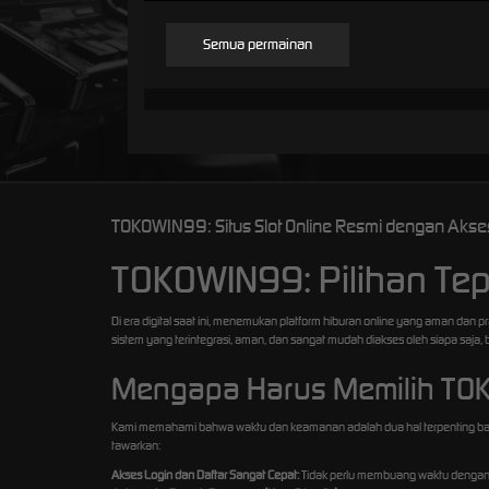
Semua permainan
TOKOWIN99: Situs Slot Online Resmi dengan Akses
TOKOWIN99: Pilihan Tep
Di era digital saat ini, menemukan platform hiburan online yang aman dan 
sistem yang terintegrasi, aman, dan sangat mudah diakses oleh siapa saj
Mengapa Harus Memilih T
Kami memahami bahwa waktu dan keamanan adalah dua hal terpenting bagi
tawarkan:
Akses Login dan Daftar Sangat Cepat:
Tidak perlu membuang waktu dengan for