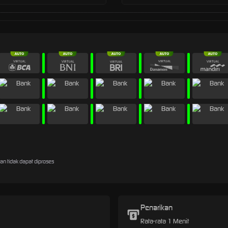
an tidak dapat diproses
Penarikan
Rata-rata 1 Menit