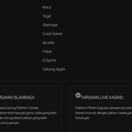
Race
Togel
Olahraga
Crash Game
Arcade
Poker
E-Sports
Sabung Ayam
RUHAN OLAHRAGA
TARUHAN LIVE KASINO
ook Gaming Platform Terbaik
Platform Pilihan bagi perusahaan-perusa
kan lebih banyak game, odds yang lebih
terbaik di dunia, dengan pilihan variasi g
 dan menyediakan pilihan yang lebih
terbanyak
untuk pemain.